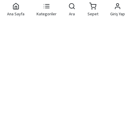
Ana Sayfa
Kategoriler
Ara
Sepet
Giriş Yap
Aknet Yazılım Donanım
Hızlı Bağlantılar
Bilgisayar Elektronik İç ve Dış
Tic.Ltd.Şti.
Hakkımızda
Kişisel Verilerin Korunması
+90 850 455 68 68
STRAZBURG CAD. NO:24/A SIHHIYE
İletişim
ÇANKAYA / ANKARA
Markalar
info@aknetbilgisayar.com.tr