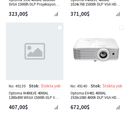
SVGA 15000h DLP Projeksiyon
1024x768 15000h DLP VGA HDMI
Cihazı
Projeksiyon Cihazı
323,00$
371,00$
Stok:
Stokta yok
Stok:
Stokta yok
No: 49139
No: 49140
Optoma W400LVE 4000AL
Optoma EH401 4000AL
1280x800 WXGA 15000h DLP VGA
1920x1080 4000h DLP VGA HDMI
HDMI USB Projeksiyon Cihazı
USB Projeksiyon Cihazı
407,00$
672,00$