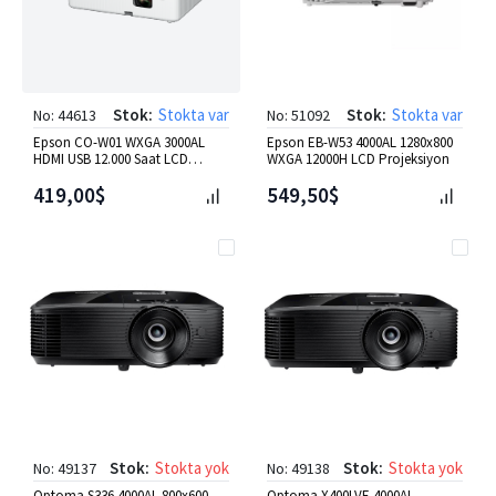
Stok:
Stokta var
Stok:
Stokta var
No: 44613
No: 51092
Epson CO-W01 WXGA 3000AL
Epson EB-W53 4000AL 1280x800
HDMI USB 12.000 Saat LCD
WXGA 12000H LCD Projeksiyon
Projeksiyon
419,00$
549,50$
Stok:
Stokta yok
Stok:
Stokta yok
No: 49137
No: 49138
Optoma S336 4000AL 800x600
Optoma X400LVE 4000AL