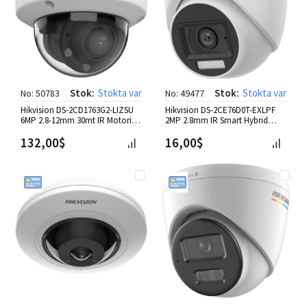
Stok:
Stokta var
Stok:
Stokta var
No: 50783
No: 49477
Hikvision DS-2CD1763G2-LIZSU
Hikvision DS-2CE76D0T-EXLPF
6MP 2.8-12mm 30mt IR Motorize
2MP 2.8mm IR Smart Hybrid
Dome IP Kamera
Light Dome HD-TVI Kamera
132,00$
16,00$