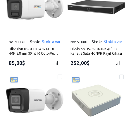
Stok:
Stokta var
Stok:
Stokta var
No: 51178
No: 51080
Hikvision DS-2CD1047G3-LIUF
Hikvision DS-7632NXI-K2(E) 32
4MP 2.8mm 30mt IR ColorVu
Kanal 2 Sata 4K NVR Kayıt Cihazı
Bullet IP Kamera
85,00$
252,00$