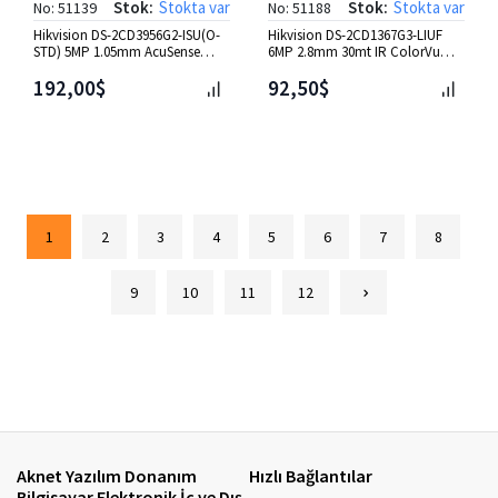
Stok:
Stokta var
Stok:
Stokta var
No: 51139
No: 51188
Hikvision DS-2CD3956G2-ISU(O-
Hikvision DS-2CD1367G3-LIUF
STD) 5MP 1.05mm AcuSense
6MP 2.8mm 30mt IR ColorVu
Fisheye IP Kamera
Dome IP Kamera
192,00$
92,50$
1
2
3
4
5
6
7
8
9
10
11
12
Aknet Yazılım Donanım
Hızlı Bağlantılar
Bilgisayar Elektronik İç ve Dış