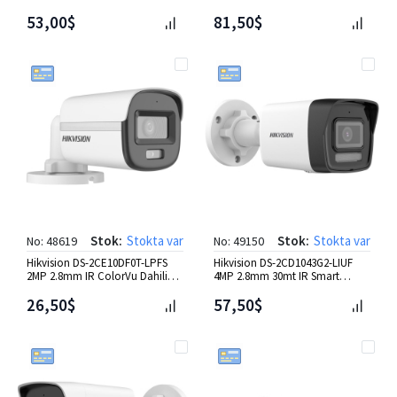
Hybrid Light Dome IP Kamera
İntercom.
53,00$
81,50$
Stok:
Stokta var
Stok:
Stokta var
No: 48619
No: 49150
Hikvision DS-2CE10DF0T-LPFS
Hikvision DS-2CD1043G2-LIUF
2MP 2.8mm IR ColorVu Dahili
4MP 2.8mm 30mt IR Smart
Mic.Bullet HD-TVI Kamera
Hybrid Ligh Bullet IP Kamera
26,50$
57,50$