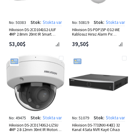
Stok:
Stokta var
Stok:
Stokta var
No: 50383
No: 50819
Hikvision DS-2CD1041G2-LIUF
Hikvision DS-PDP15P-EG2-WE
4MP 2.8mm 20mt IR Smart
Kablosuz Hırsız Alarm Pır
Hybrid Light Bullet IP Kamer
Dedektör.
53,00$
39,50$
Stok:
Stokta var
Stok:
Stokta var
No: 49475
No: 51079
Hikvision DS-2CD1743G2-LIZSU
Hikvision DS-7732NXI-K4(E) 32
4MP 2.8-12mm 30mt IR Motorize
Kanal 4 Sata NVR Kayıt Cihazı