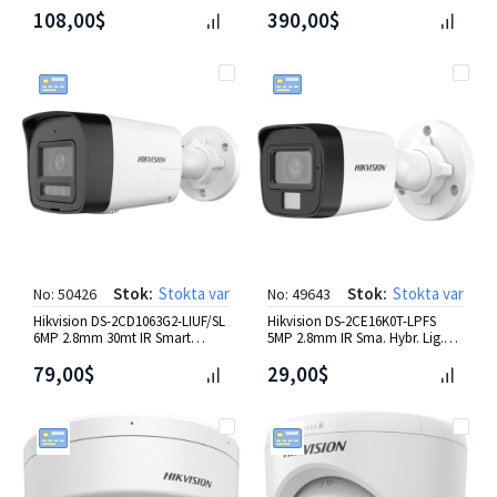
Dome IP Kamera
108,00$
390,00$
Stok:
Stokta var
Stok:
Stokta var
No: 50426
No: 49643
Hikvision DS-2CD1063G2-LIUF/SL
Hikvision DS-2CE16K0T-LPFS
6MP 2.8mm 30mt IR Smart
5MP 2.8mm IR Sma. Hybr. Lig.
Hybrid Ligh Bullet IP Kam
Dahili Mic. Bullet HD-TV
79,00$
29,00$