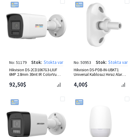
Stok:
Stokta var
Stok:
Stokta var
No: 51179
No: 50953
Hikvision DS-2CD1067G3-LIUF
Hikvision DS-PDB-IN-UBKT1
6MP 2.8mm 30mt IR ColorVu
Universal Kablosuz Hırsız Alarm
Bullet IP Kamera
Montaj Aparat (Pır)
92,50$
4,00$