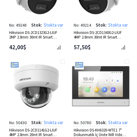
Stok:
Stokta var
Stok:
Stokta var
No: 49248
No: 49214
Hikvision DS-2CD1323G2-LIUF
Hikvision DS-2CD1343G2-LIUF
2MP 2.8mm 30mt IR Smart
4MP 2.8mm 30mt IR Smart
Hybrid Light Dome IP Kamera
Hybrid Light Dome IP Kamera
42,00$
57,50$
Stok:
Stokta var
Stok:
Stokta var
No: 50430
No: 50780
Hikvision DS-2CD1141G2-LIUF
Hikvision DS-KH6320-WTE1 7"
4MP 2.8mm 20mt IR Smart
Dokunmatik İç Ünite Wifi Video