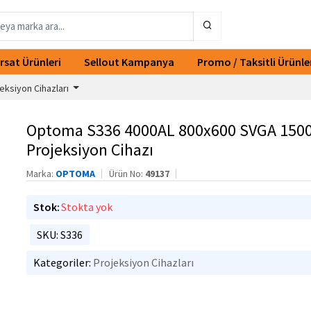
ırsat Ürünleri
Sellout Kampanya
Promo / Taksitli Ürünle
eksiyon Cihazları
Optoma S336 4000AL 800x600 SVGA 150
Projeksiyon Cihazı
Marka:
OPTOMA
Ürün No:
49137
Stok:
Stokta yok
SKU: S336
Kategoriler:
Projeksiyon Cihazları