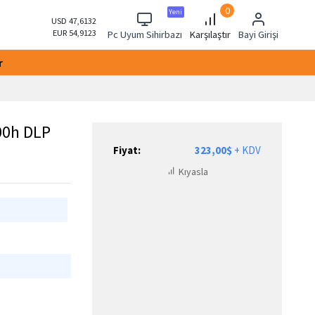
0
Yeni
USD 47,6132
EUR 54,9123
Pc Uyum Sihirbazı
Karşılaştır
Bayi Girişi
r
00h DLP
Fiyat:
323,00$
+ KDV
Kıyasla