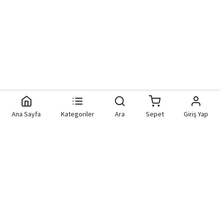
Ana Sayfa
Kategoriler
Ara
Sepet
Giriş Yap
Aknet Yazılım Donanım
Hızlı Bağlantılar