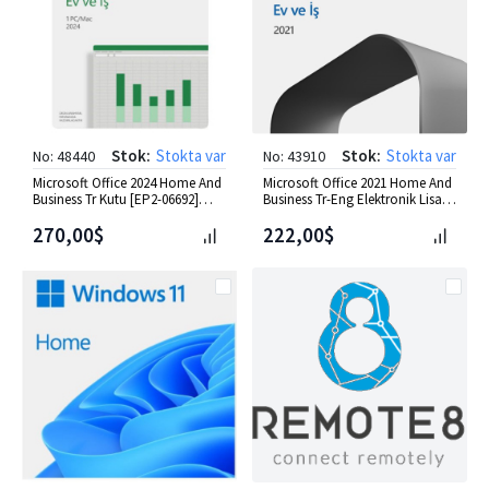
Stok:
Stokta var
Stok:
Stokta var
No: 48440
No: 43910
Microsoft Office 2024 Home And
Microsoft Office 2021 Home And
Business Tr Kutu [EP2-06692]
Business Tr-Eng Elektronik Lisans
**Distribütör**
ESD [T5D-03488]
270,00$
222,00$