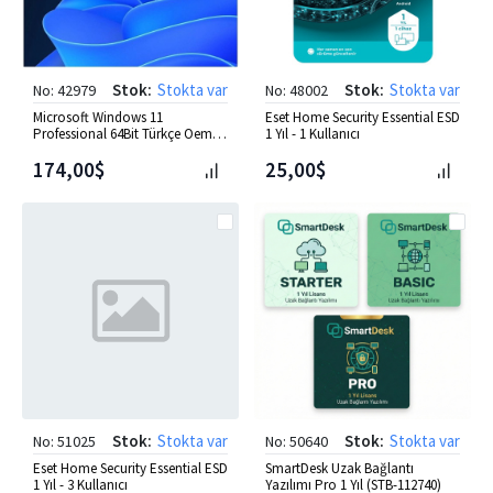
Stok:
Stokta var
Stok:
Stokta var
No: 42979
No: 48002
Microsoft Windows 11
Eset Home Security Essential ESD
Professional 64Bit Türkçe Oem
1 Yıl - 1 Kullanıcı
[FQC-10556] -Distribütör-
174,00$
25,00$
Stok:
Stokta var
Stok:
Stokta var
No: 51025
No: 50640
Eset Home Security Essential ESD
SmartDesk Uzak Bağlantı
1 Yıl - 3 Kullanıcı
Yazılımı Pro 1 Yıl (STB-112740)