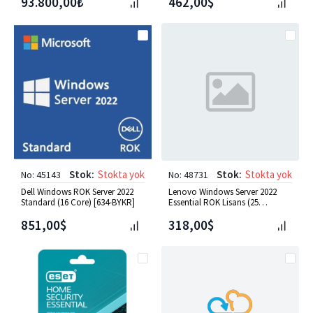
93.800,00₺
462,00$
Stok:
Stokta yok
Stok:
Stokta yok
No: 45143
No: 48731
Dell Windows ROK Server 2022
Lenovo Windows Server 2022
Standard (16 Core) [634-BYKR]
Essential ROK Lisans (25
Kullanıcı) [7S050063WW]
851,00$
318,00$