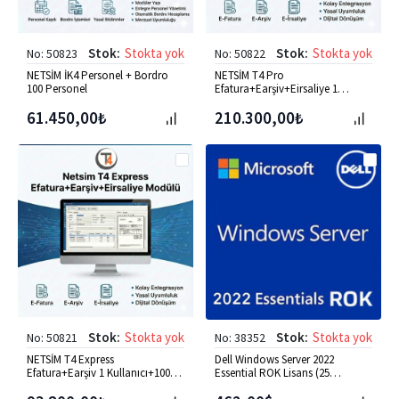
Stok:
Stokta yok
Stok:
Stokta yok
No: 50823
No: 50822
NETSİM İK4 Personel + Bordro
NETSİM T4 Pro
100 Personel
Efatura+Earşiv+Eirsaliye 1
Kullanıcı +1000 kontör
61.450,00₺
210.300,00₺
Stok:
Stokta yok
Stok:
Stokta yok
No: 50821
No: 38352
NETSİM T4 Express
Dell Windows Server 2022
Efatura+Earşiv 1 Kullanıcı+1000
Essential ROK Lisans (25
kontör
Kullanıcı) [634-BYLI]