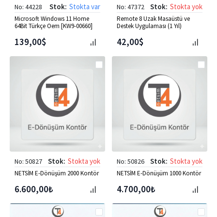
Stok:
Stokta var
Stok:
Stokta yok
No: 44228
No: 47372
Microsoft Windows 11 Home
Remote 8 Uzak Masaüstü ve
64Bit Türkçe Oem [KW9-00660]
Destek Uygulaması (1 Yıl)
139,00$
42,00$
Stok:
Stokta yok
Stok:
Stokta yok
No: 50827
No: 50826
NETSİM E-Dönüşüm 2000 Kontör
NETSİM E-Dönüşüm 1000 Kontör
6.600,00₺
4.700,00₺