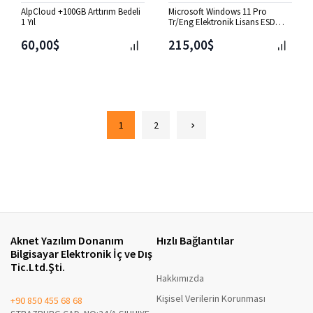
AlpCloud +100GB Arttırım Bedeli
Microsoft Windows 11 Pro
1 Yıl
Tr/Eng Elektronik Lisans ESD
[FQC-10572]
60,00$
215,00$
1
2
Aknet Yazılım Donanım
Hızlı Bağlantılar
Bilgisayar Elektronik İç ve Dış
Tic.Ltd.Şti.
Hakkımızda
Kişisel Verilerin Korunması
+90 850 455 68 68