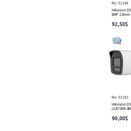
No: 51188
Hikvision D
6MP 2.8mm 
Dome IP Ka
92,50$
No: 51182
Hikvision D
LIUF/SRB 4
Colo
90,00$