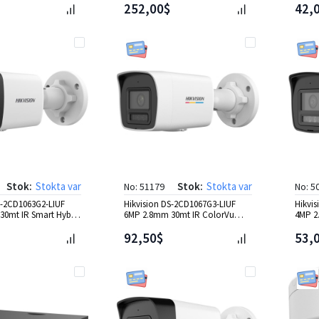
252,00$
42,
Stok:
Stokta var
Stok:
Stokta var
No: 51179
No: 5
S-2CD1063G2-LIUF
Hikvision DS-2CD1067G3-LIUF
Hikvi
0mt IR Smart Hybrid
6MP 2.8mm 30mt IR ColorVu
4MP 2
IP Kamera
Bullet IP Kamera
Light 
92,50$
53,