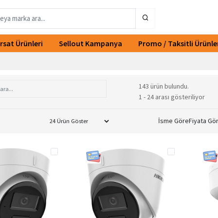
ırsat Ürünleri
Sellout Kampanya
Promo / Taksitli Ürünle
143 ürün bulundu.
1 - 24 arası gösteriliyor
İsme Göre
Fiyata Gö