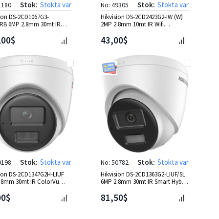
Stok:
Stokta var
Stok:
Stokta var
1180
No: 49305
sion DS-2CD1067G3-
Hikvision DS-2CD2423G2-IW (W)
SRB 6MP 2.8mm 30mt IR
2MP 2.8mm 10mt IR Wifi
ColorVu Bullet IP Kamera
Cube(Küp) IP Kamera
,00$
43,00$
Stok:
Stokta var
Stok:
Stokta var
9198
No: 50782
sion DS-2CD1347G2H-LIUF
Hikvision DS-2CD1363G2-LIUF/SL
.8mm 30mt IR ColorVu
6MP 2.8mm 30mt IR Smart Hybrid
IP Kamera
Light Dome IP Kam
00$
81,50$