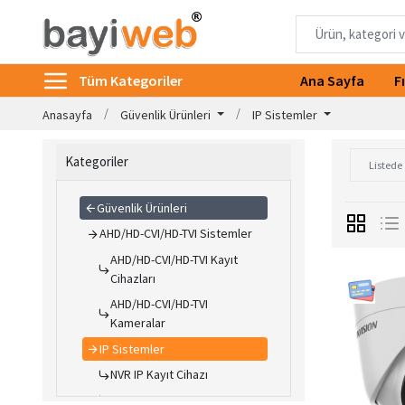
Tüm Kategoriler
Ana Sayfa
F
Anasayfa
Güvenlik Ürünleri
IP Sistemler
Kategoriler
Güvenlik Ürünleri
AHD/HD-CVI/HD-TVI Sistemler
AHD/HD-CVI/HD-TVI Kayıt
Cihazları
AHD/HD-CVI/HD-TVI
Kameralar
IP Sistemler
NVR IP Kayıt Cihazı
IP Kameralar