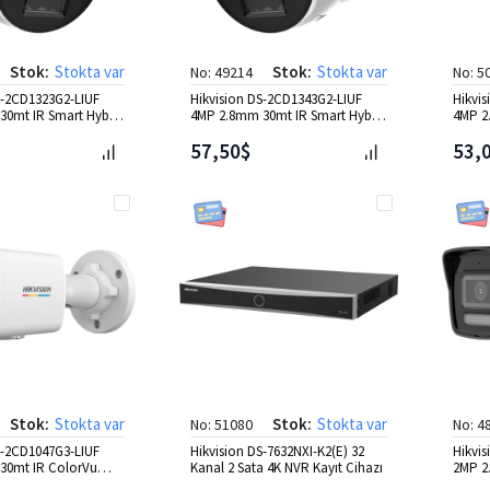
Stok:
Stokta var
Stok:
Stokta var
No: 49214
No: 5
S-2CD1323G2-LIUF
Hikvision DS-2CD1343G2-LIUF
Hikvi
0mt IR Smart Hybrid
4MP 2.8mm 30mt IR Smart Hybrid
4MP 2
 IP Kamera
Light Dome IP Kamera
Light
57,50$
53,
Stok:
Stokta var
Stok:
Stokta var
No: 51080
No: 4
S-2CD1047G3-LIUF
Hikvision DS-7632NXI-K2(E) 32
Hikvi
30mt IR ColorVu
Kanal 2 Sata 4K NVR Kayıt Cihazı
2MP 2
amera
Light 