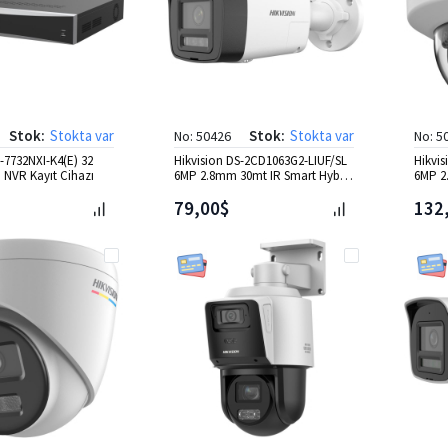
Stok:
Stokta var
Stok:
Stokta var
No: 50426
No: 5
-7732NXI-K4(E) 32
Hikvision DS-2CD1063G2-LIUF/SL
Hikvi
a NVR Kayıt Cihazı
6MP 2.8mm 30mt IR Smart Hybrid
6MP 2
Ligh Bullet IP Kam
Dome 
79,00$
132