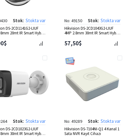
Stok:
Stokta var
Stok:
Stokta var
0430
No: 49150
sion DS-2CD1141G2-LIUF
Hikvision DS-2CD1043G2-LIUF
.8mm 20mt IR Smart Hybrid
4MP 2.8mm 30mt IR Smart Hybrid
 Dome IP Kamera
Ligh Bullet IP Kamera
00$
57,50$
Stok:
Stokta var
Stok:
Stokta var
8264
No: 49289
sion DS-2CD1023G2-LIUF
Hikvision DS-7104NI-Q1 4 Kanal 1
.8mm 30mt IR Smart Hybrid
Sata NVR Kayıt Cihazı
Bullet IP Kamer