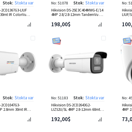
Stok:
Stokta var
Stok:
Stokta var
No: 51078
No: 5
S-2CD1367G3-LIUF
Hikvision DS-2SE3C404MWG-E/14
Hikvi
30mt IR ColorVu
4MP 2.8/2.8-12mm TandemVu 4X
LIUF/
mera
PTZ IP Kamera(Poe)
198,00$
100
Stok:
Stokta var
Stok:
Stokta var
No: 51183
No: 4
S-2CD1047G3-
Hikvision DS-2CD2643G2-
Hikvi
MP 2.8mm 30mt IR
LIZS2U/SL 4MP 2.8-12mm 60mt IR
4MP 2
rVu Bullet IP Kamera
Motoriz AcuSense Bullet IP
Dome 
192,00$
73,