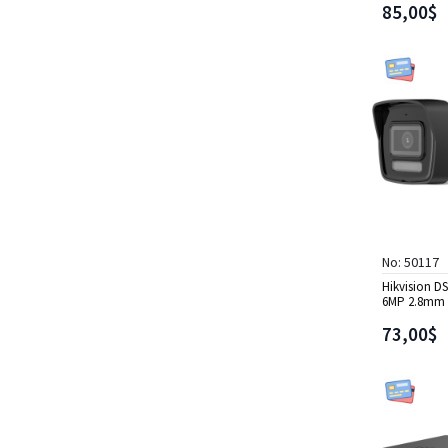
Zil Panelleri/Diş Ünite
85,00$
Intercom Aksesuarları
Intercom Seti
Güvenlik Monitörü
Alarm Sistemleri
Hırsız Alarm Sistemleri
Ses Sistemleri
IP Ses Sistemler
Analog Ses Sistemler
No: 50117
Hikvision D
6MP 2.8mm 3
Ligh Bullet 
73,00$