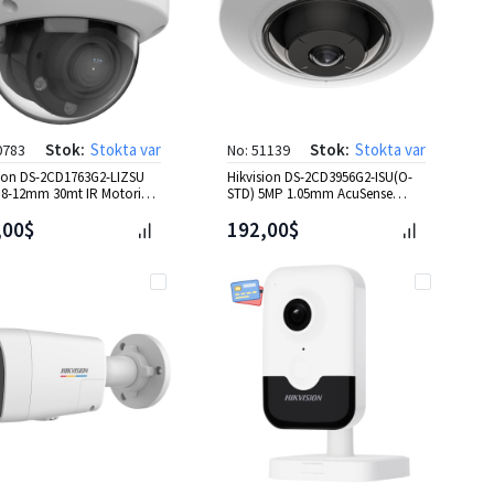
Stok:
Stokta var
Stok:
Stokta var
0783
No: 51139
sion DS-2CD1763G2-LIZSU
Hikvision DS-2CD3956G2-ISU(O-
.8-12mm 30mt IR Motorize
STD) 5MP 1.05mm AcuSense
IP Kamera
Fisheye IP Kamera
,00$
192,00$