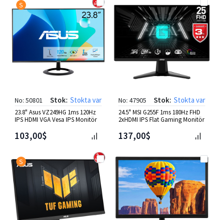
S
Stok:
Stokta var
Stok:
Stokta var
No: 50801
No: 47905
23.8" Asus VZ249HG 1ms 120Hz
24.5" MSI G255F 1ms 180Hz FHD
IPS HDMI VGA Vesa IPS Monitör
2xHDMI IPS Flat Gaming Monitör
103,00$
137,00$
S