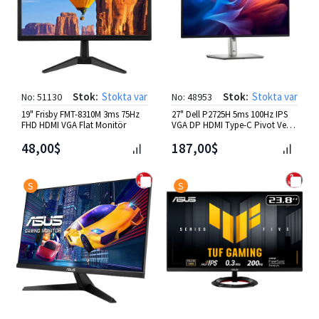
Stok:
Stokta var
Stok:
Stokta var
No: 51130
No: 48953
19" Frisby FMT-8310M 3ms 75Hz
27" Dell P2725H 5ms 100Hz IPS
FHD HDMI VGA Flat Monitör
VGA DP HDMI Type-C Pivot Vesa
Monitör
48,00$
187,00$
S
S