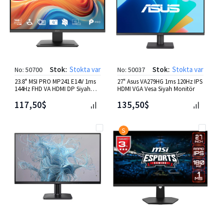
Stok:
Stokta var
Stok:
Stokta var
No: 50700
No: 50037
23.8" MSI PRO MP241 E14V 1ms
27" Asus VA279HG 1ms 120Hz IPS
144Hz FHD VA HDMI DP Siyah
HDMI VGA Vesa Siyah Monitör
Flat Monitör
117,50$
135,50$
S