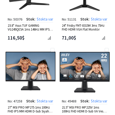
Stok:
Stokta var
Stok:
Stokta var
No: 50376
No: 51131
23.8" Asus TUF GAMING
24" Frisby FMT-8315M 3ms 75Hz
VG249QE5A 1ms 146Hz MM IPS
FHD HDMI VGA Flat Monitör
DP HDMI VESA Monitör
116,50$
71,00$
Stok:
Stokta var
Stok:
Stokta var
No: 47258
No: 49488
27" MSI PRO MP275 1ms 100Hz
21.5" MSI PRO MP225V 1ms
FHD IPS MM HDMI D-Sub Siyah
100Hz FHD HDMI D-Sub VA Vesa