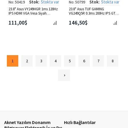
Stok:
Stokta var
Stok:
Stokta var
No: 50419
No: 50799
23.8" Asus VY249HGR 1ms 120Hz
23.8" Asus TUF GAMING
IPS HDMI VGA Vesa Siyah
VG249Q5R 0.3ms 200Hz IPS GTG
Monitör
AI DP HDMI MM Vesa Monitör
111,00$
146,50$
1
2
3
4
5
6
7
8
Aknet Yazılım Donanım
Hızlı Bağlantılar
Bilgisayar Elektronik İç ve Dış