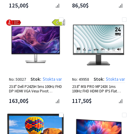
Vesa Flat Monitör
Flat Monitör
125,00$
86,50$
Stok:
Stokta var
Stok:
Stokta var
No: 50027
No: 49958
23.8" Dell P2425H 5ms 100Hz FHD
23.8" MSI PRO MP243X 1ms
DP HDMI VGA Vesa Pivot
100Hz FHD HDMI DP IPS Flat
Monitör
Monitör
163,00$
117,50$