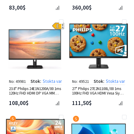
Monitör
83,00$
360,00$
Stok:
Stokta var
Stok:
Stokta var
No: 49981
No: 49521
23.8" Philips 24E1N1200A/00 1ms
27" Philips 27E2N1100L/00 1ms
120Hz FHD HDMI DP VGA MM
100Hz FHD VGA HDMI Vesa Siyah
Monitör
IPS Monitör
108,00$
111,50$
S
S