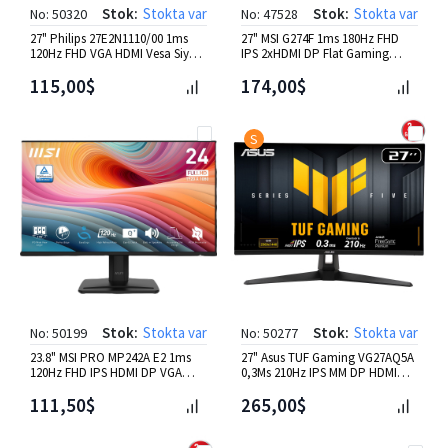
Stok:
Stokta var
Stok:
Stokta var
No: 50320
No: 47528
27" Philips 27E2N1110/00 1ms
27" MSI G274F 1ms 180Hz FHD
120Hz FHD VGA HDMI Vesa Siyah
IPS 2xHDMI DP Flat Gaming
IPS Monitör
Monitör
115,00$
174,00$
S
Stok:
Stokta var
Stok:
Stokta var
No: 50199
No: 50277
23.8" MSI PRO MP242A E2 1ms
27" Asus TUF Gaming VG27AQ5A
120Hz FHD IPS HDMI DP VGA
0,3Ms 210Hz IPS MM DP HDMI
Adaptive-Sync Monitör
USB Vesa Monitör
111,50$
265,00$