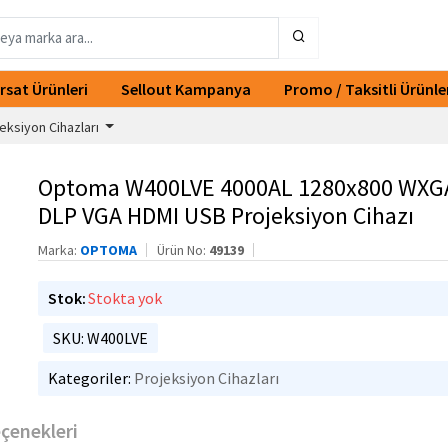
ırsat Ürünleri
Sellout Kampanya
Promo / Taksitli Ürünle
eksiyon Cihazları
Optoma W400LVE 4000AL 1280x800 WXG
DLP VGA HDMI USB Projeksiyon Cihazı
Marka:
OPTOMA
Ürün No:
49139
Stok:
Stokta yok
SKU: W400LVE
Kategoriler:
Projeksiyon Cihazları
eçenekleri