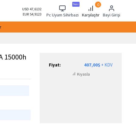
0
Yeni
USD 47,6132
EUR 54,9123
Pc Uyum Sihirbazı
Karşılaştır
Bayi Girişi
r
A 15000h
Fiyat:
407,00$
+ KDV
Kıyasla