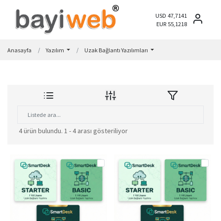
USD 47,7141
EUR 55,1218
Anasayfa
Yazılım
Uzak Bağlantı Yazılımları
4 ürün bulundu.
1 - 4 arası gösteriliyor