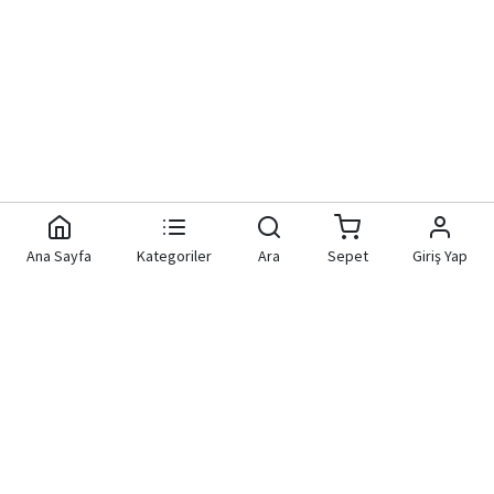
Ana Sayfa
Kategoriler
Ara
Sepet
Giriş Yap
Aknet Yazılım Donanım
Hızlı Bağlantılar