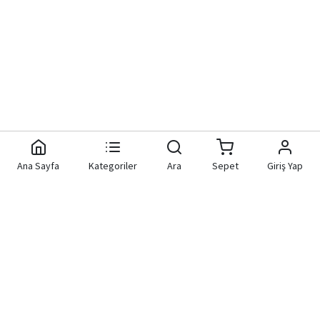
Ana Sayfa
Kategoriler
Ara
Sepet
Giriş Yap
Aknet Yazılım Donanım
Hızlı Bağlantılar