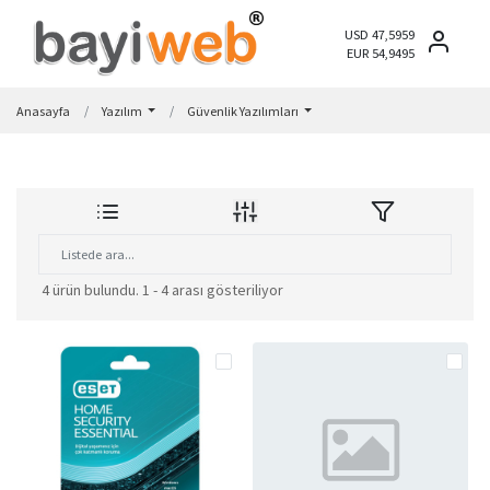
USD 47,5959
EUR 54,9495
Anasayfa
Yazılım
Güvenlik Yazılımları
4 ürün bulundu.
1 - 4 arası gösteriliyor