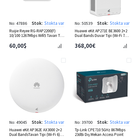
Stok:
Stokta var
Stok:
Stokta var
No: 47886
No: 50539
Ruijie Reyee RG-RAP2200(F)
Huawei eKit AP271E BE3600 2+2
10/100 1267Mbps Wifi5 Tavan Tipi
Dual Bands Duvar Tipi (Wi-Fi 7)
Access Point
Access Point
60,00$
368,00€
Stok:
Stokta var
Stok:
Stokta var
No: 49045
No: 39700
Huawei eKit AP362E AX3000 2+2
Tp-Link CPE710 5GHz 867Mbps
Dual BandsTavan Tipi (Wi-Fi 6)
23dBi Dış Mekan Access Point