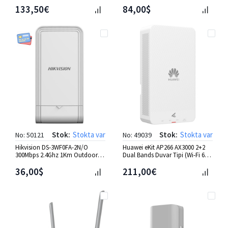
Access Point
133,50€
84,00$
Stok:
Stokta var
Stok:
Stokta var
No: 50121
No: 49039
Hikvision DS-3WF0FA-2N/O
Huawei eKit AP266 AX3000 2+2
300Mbps 2.4Ghz 1Km Outdoor
Dual Bands Duvar Tipi (Wi-Fi 6)
70°[Geniş Açı] Wirel. Bridge
Access Point
36,00$
211,00€