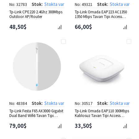
Stok:
Stokta var
Stok:
Stokta var
No: 32783
No: 49321
Tp-Link CPE220 2.4Ghz 300Mbps
Tp-Link Omada EAP223 AC1350
Outdoor AP/Router
1350 Mbps Tavan Tipi Access
Point
48,50$
66,00$
Stok:
Stokta var
Stok:
Stokta var
No: 48384
No: 30517
Tp-Link Festa F65 AX3000 Gigabit
Tp-Link Omada EAP110 300Mbps
Dual Band Wifi6 Tavan Tipi
Kablosuz Tavan Tipi Access
Access Point
Point
79,00$
33,50$