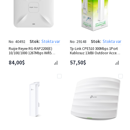
Stok:
Stokta var
Stok:
Stokta var
No: 40492
No: 29148
Ruijie Reyee RG-RAP2200(E)
Tp-Link CPE510 300Mbps 1Port
10/100/1000 1267Mbps Wifi5
Kablosuz 13dBI Outdoor Access
Tavan Tipi Access Point
Point
84,00$
57,50$