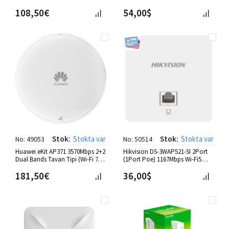
Access Point
2'li Wirele. Bridge Kit
108,50€
54,00$
Stok:
Stokta var
Stok:
Stokta var
No: 49053
No: 50514
Huawei eKit AP371 3570Mbps 2+2
Hikvision DS-3WAP521-SI 2Port
Dual Bands Tavan Tipi (Wi-Fi 7)
(1Port Poe) 1167Mbps Wi-Fi5
Access Point
Duvar Tip Access Point
181,50€
36,00$