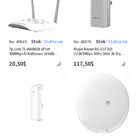
Stok:
Stokta var
Stok:
Stokta var
No: 49610
No: 48876
Tp-Link TL-WA801N 1Port
Ruijie Reyee RG-EST310
300Mbps N Kablosuz 2x5dBi
V2 867Mbps 5Ghz 1Km 2li Dış
Anten Access Point
Ortam/Outdoor Access Point
20,50$
117,50$