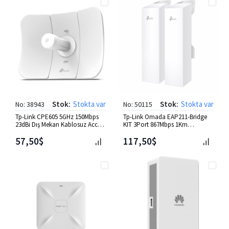
Stok:
Stokta var
Stok:
Stokta var
No: 38943
No: 50115
Tp-Link CPE605 5GHz 150Mbps
Tp-Link Omada EAP211-Bridge
23dBi Dış Mekan Kablosuz Access
KIT 3Port 867Mbps 1Km
Point
Indoor/Outdoor Wireless Bridge
57,50$
117,50$