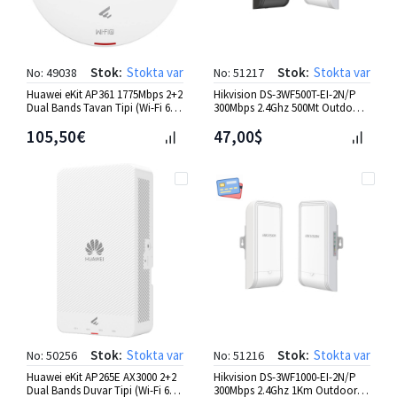
Stok:
Stokta var
Stok:
Stokta var
No: 49038
No: 51217
Huawei eKit AP361 1775Mbps 2+2
Hikvision DS-3WF500T-EI-2N/P
Dual Bands Tavan Tipi (Wi-Fi 6)
300Mbps 2.4Ghz 500Mt Outdoor
AP
2'li Elevat.Wirele.Bri
105,50€
47,00$
Stok:
Stokta var
Stok:
Stokta var
No: 50256
No: 51216
Huawei eKit AP265E AX3000 2+2
Hikvision DS-3WF1000-EI-2N/P
Dual Bands Duvar Tipi (Wi-Fi 6)
300Mbps 2.4Ghz 1Km Outdoor