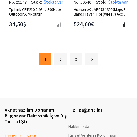
Stok:
Stokta var
Stok:
Stokta var
No: 29147
No: 50540
Tp-Link CPE210 2.4Ghz 300Mbps
Huawei eKit AP673 13660Mbps 3
Outdoor AP/Router
Bands Tavan Tipi (Wi-Fi 7) Access
Point
34,50$
524,00€
1
2
3
Aknet Yazılım Donanım
Hızlı Bağlantılar
Bilgisayar Elektronik İç ve Dış
Tic.Ltd.Şti.
Hakkımızda
Kişisel Verilerin Korunması
+90 850 455 68 68