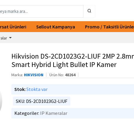
ırsat Ürünleri
Sellout Kampanya
Promo / Taksitli Ürünle
ralar
Hikvision DS-2CD1023G2-LIUF 2MP 2.8m
Smart Hybrid Light Bullet IP Kamer
Marka:
HIKVISION
Ürün No:
48264
Stok:
Stokta var
SKU: DS-2CD1023G2-LIUF
Kategoriler:
IP Kameralar