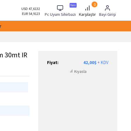
0
Yeni
USD 47,6132
EUR 54,9123
Pc Uyum Sihirbazı
Karşılaştır
Bayi Girişi
r
m 30mt IR
Fiyat:
42,00$
+ KDV
Kıyasla