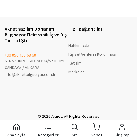
Aknet Yazılım Donanım
Hızlı Bağlantılar
Bilgisayar Elektronik İç ve Dış
Tic.Ltd.Şti.
Hakkımızda
Kişisel Verilerin Korunması
+90 850 455 68 68
STRAZBURG CAD. NO:24/A SIHHIYE
İletişim
ÇANKAYA / ANKARA
Markalar
info@aknetbilgisayar.com.tr
© 2026 Aknet. All Rights Reserved
A8 Enterprise B2B
Ana Sayfa
Kategoriler
Ara
Sepet
Giriş Yap