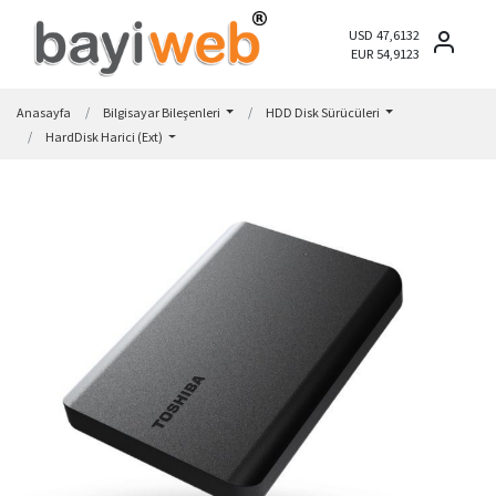
USD 47,6132
EUR 54,9123
Anasayfa
Bilgisayar Bileşenleri
HDD Disk Sürücüleri
HardDisk Harici (Ext)