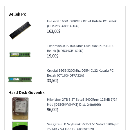
Bellek Pc
Hi-Level 16GB 3200Mhz DDR4 Kutulu PC Bellek
(HLV-PC25600D4-16G)
163,00$
Twinmos 4GB 1600Mhz 1.5V DDR3 Kutulu PC
Bellek (MDD34GB1600D)
19,00$
Crucial 16GB 3200Mhz DDR4 CL22 Kutulu PC
Bellek (CT16G4DFRA32A)
33,50$
Hard Disk Güvenlik
Hikvision 2TB 3.5'' Sata3 5400Rpm 128MB 7/24
Hdd [DS20HKVS-VX1] Dist. ürünüdür
96,00$
Seagate 6TB Skyhawk SV35 3.5" Sata3 5900Rpm
256MB 7/24 Hdd [ST6000VX009]