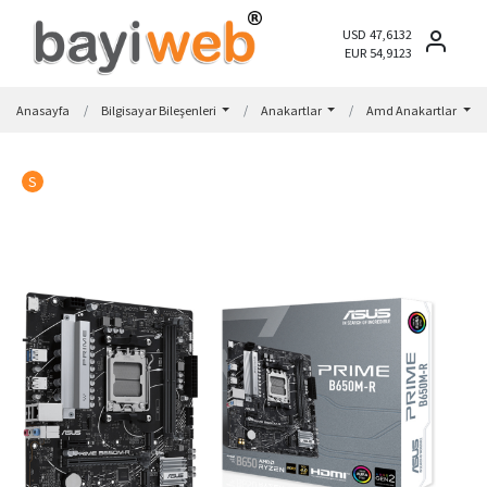
USD 47,6132
EUR 54,9123
Anasayfa
Bilgisayar Bileşenleri
Anakartlar
Amd Anakartlar
S