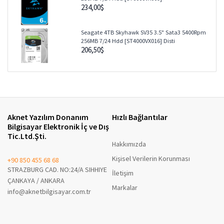
234,00$
Seagate 4TB Skyhawk SV35 3.5" Sata3 5400Rpm
256MB 7/24 Hdd [ST4000VX016] Disti
206,50$
Aknet Yazılım Donanım
Hızlı Bağlantılar
Bilgisayar Elektronik İç ve Dış
Tic.Ltd.Şti.
Hakkımızda
Kişisel Verilerin Korunması
+90 850 455 68 68
STRAZBURG CAD. NO:24/A SIHHIYE
İletişim
ÇANKAYA / ANKARA
Markalar
info@aknetbilgisayar.com.tr